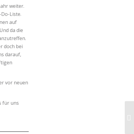
ahr weiter.
-Do-Liste.
anen auf
Und da die
anzutreffen.
r doch bei
ns darauf,
ftigen
er vor neuen
s für uns