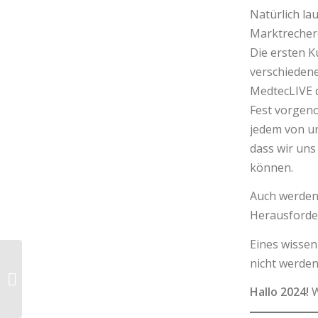
Natürlich la
Marktrecher
Die ersten K
verschieden
MedtecLIVE di
Fest vorgeno
jedem von un
dass wir un
können.
Auch werden
Herausforde
Eines wissen
nicht werden
Weihnachten 2023
Hallo 2024!
W