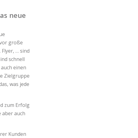
das neue
eue
 vor große
Flyer, … sind
ind schnell
 auch einen
ge Zielgruppe
das, was jede
d zum Erfolg
pe aber auch
erer Kunden