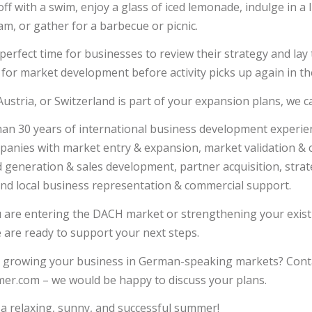
off with a swim, enjoy a glass of iced lemonade, indulge in a l
am, or gather for a barbecue or picnic.
e perfect time for businesses to review their strategy and lay
or market development before activity picks up again in t
ustria, or Switzerland is part of your expansion plans, we c
an 30 years of international business development experie
anies with market entry & expansion, market validation & 
ad generation & sales development, partner acquisition, strat
and local business representation & commercial support.
are entering the DACH market or strengthening your exist
 are ready to support your next steps.
n growing your business in German-speaking markets? Conta
r.com – we would be happy to discuss your plans.
a relaxing, sunny, and successful summer!