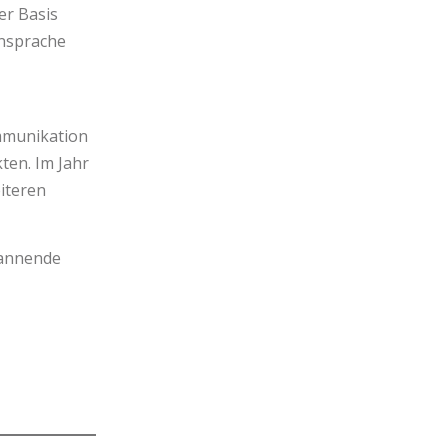
er Basis
nsprache
mmunikation
ten. Im Jahr
iteren
pannende