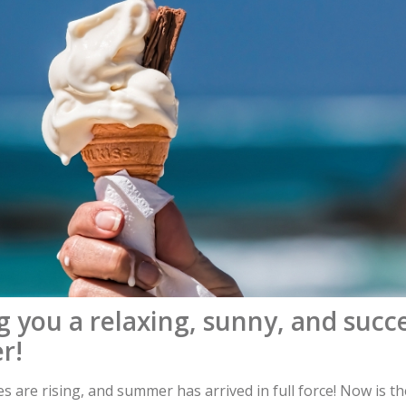
 you a relaxing, sunny, and succ
r!
 are rising, and summer has arrived in full force! Now is th