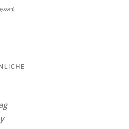
ay.com)
NLICHE
ag
ay