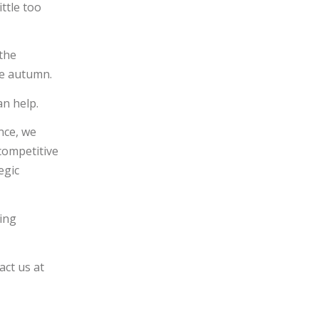
ittle too
 the
he autumn.
an help.
nce, we
competitive
egic
ing
ct us at