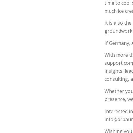
time to cool 
much ice cre
It is also th
groundwork f
If Germany, A
With more th
support comp
insights, le
consulting, 
Whether you 
presence, we
Interested i
info@drbaume
Wishing you 