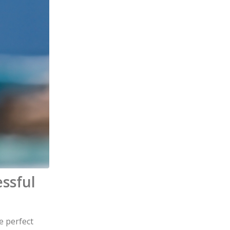
essful
e perfect