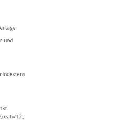
ertage.
de und
 mindestens
nkt
reativität,