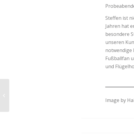
Probeabenden
Steffen ist 
Jahren hat e
besondere St
unseren Kund
notwendige P
Fußballfan 
und Flügelhor
Fröhliche Ostern –
Happy Easter
Image by Ha