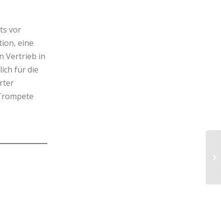
ts vor
tion, eine
n Vertrieb in
ich für die
rter
 Trompete